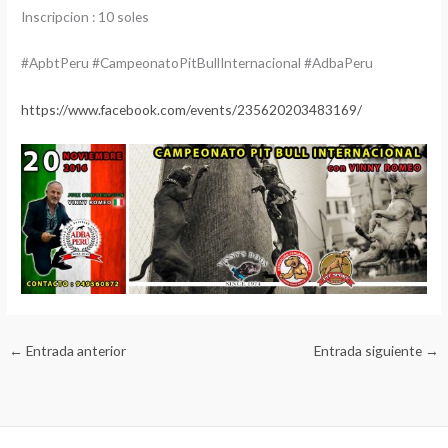
Inscripcion : 10 soles
#ApbtPeru #CampeonatoPitBullInternacional #AdbaPeru
https://www.facebook.com/events/235620203483169/
←
Entrada anterior
Entrada siguiente
→