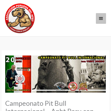
Ir
Menú
al
contenido
princi
Campeonato Pit Bull