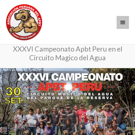
Ir
Menú
al
contenido
princi
XXXVI Campeonato Apbt Peru en el
Circuito Magico del Agua