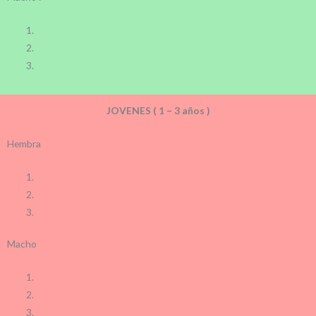
JOVENES ( 1 – 3 años )
Hembra
Macho