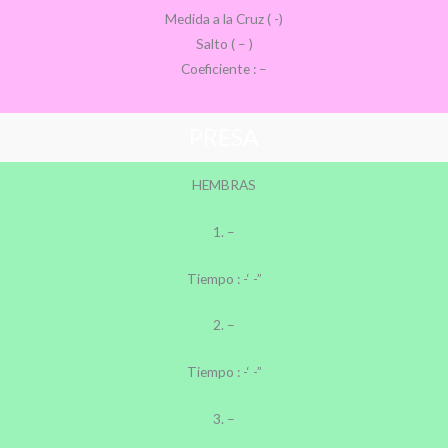
Medida a la Cruz ( -)
Salto ( – )
Coeficiente : –
PRESA
HEMBRAS
1. –
Tiempo : -‘ -”
2. –
Tiempo : -‘ -”
3. –