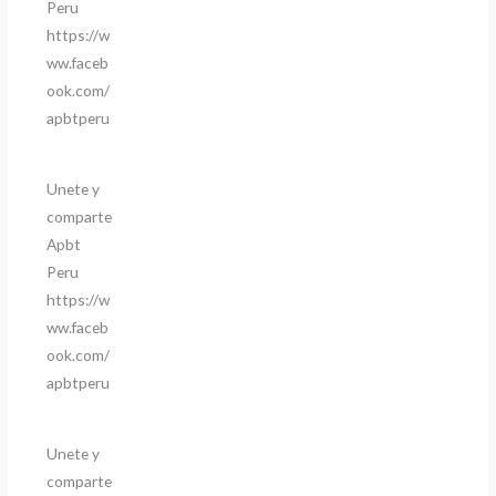
Peru
https://w
ww.faceb
ook.com/
apbtperu
Unete y
comparte
Apbt
Peru
https://w
ww.faceb
ook.com/
apbtperu
Unete y
comparte