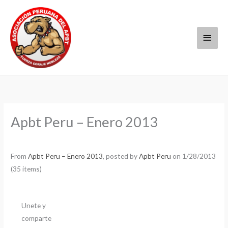
Ir
Menú
al
contenido
princi
Apbt Peru – Enero 2013
From
Apbt Peru – Enero 2013
, posted by
Apbt Peru
on 1/28/2013
(35 items)
Unete y
comparte