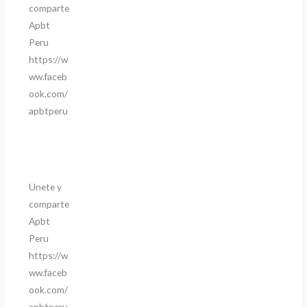
comparte
Apbt
Peru
https://w
ww.faceb
ook.com/
apbtperu
Unete y
comparte
Apbt
Peru
https://w
ww.faceb
ook.com/
apbtperu