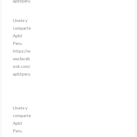
apbtperu
Unete y
comparte
Apbt
Peru
https://w
ww.faceb
ook.com/
apbtperu
Unete y
comparte
Apbt
Peru