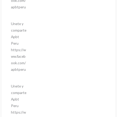
ook.com/
apbtperu
Unete y
comparte
Apbt
Peru
https://w
ww.faceb
ook.com/
apbtperu
Unete y
comparte
Apbt
Peru
https://w