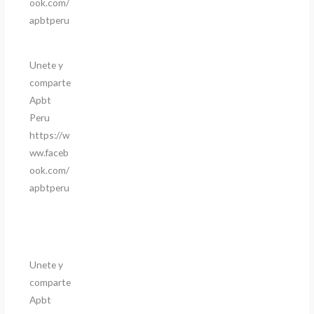
ook.com/
apbtperu
Unete y
comparte
Apbt
Peru
https://w
ww.faceb
ook.com/
apbtperu
Unete y
comparte
Apbt