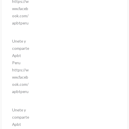
https://w
ww.faceb
ook.com/
apbtperu
Unete y
comparte
Apbt
Peru
https://w
ww.faceb
ook.com/
apbtperu
Unete y
comparte
Apbt