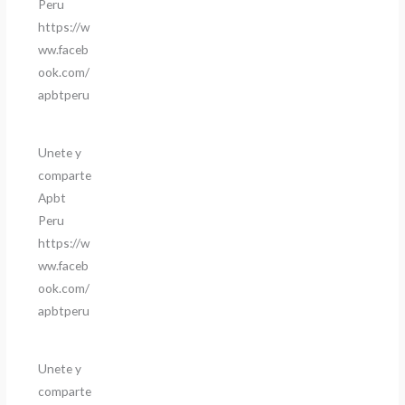
Peru
https://w
ww.faceb
ook.com/
apbtperu
Unete y
comparte
Apbt
Peru
https://w
ww.faceb
ook.com/
apbtperu
Unete y
comparte