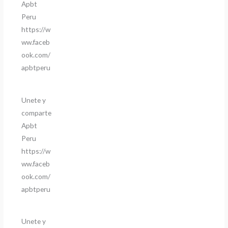
Apbt
Peru
https://w
ww.faceb
ook.com/
apbtperu
Unete y
comparte
Apbt
Peru
https://w
ww.faceb
ook.com/
apbtperu
Unete y