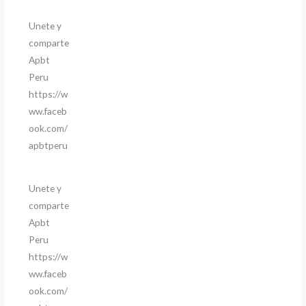
Unete y
comparte
Apbt
Peru
https://w
ww.faceb
ook.com/
apbtperu
Unete y
comparte
Apbt
Peru
https://w
ww.faceb
ook.com/