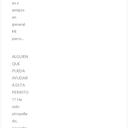
as y
amigos
en
general.
Mi
perro…
ALGUIEN
QUE
PUEDA
AYUDAR
A ESTA
PERRITO
!!! Ha
sido
atropella
do,
necesita