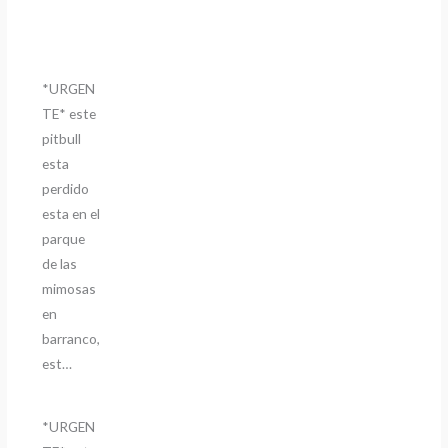
*URGEN
TE* este
pitbull
esta
perdido
esta en el
parque
de las
mimosas
en
barranco,
est…
*URGEN