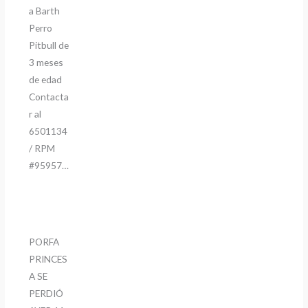
a Barth
Perro
Pitbull de
3 meses
de edad
Contacta
r al
6501134
/ RPM
#95957…
PORFA
PRINCES
A SE
PERDIÓ