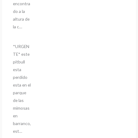
encontra
do a la
altura de
la c…
*URGEN
TE* este
pitbull
esta
perdido
esta en el
parque
de las
mimosas
en
barranco,
est…