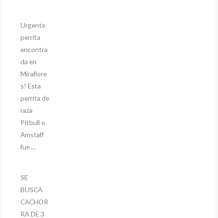
Urgente
perrita
encontra
da en
Miraflore
s! Esta
perrita de
raza
Pitbull o
Amstaff
fue …
SE
BUSCA
CACHOR
RA DE 3