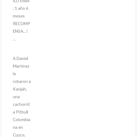
ILO Edad
: 1 año 6
meses
RECOMP
ENSA…!
…
A Daniel
Martinez
le
robaron a
Kanjah,
una
cachorrit
a Pitbull
Colombia
na en
Cuzco,