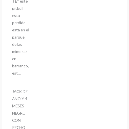
TE* este
pitbull
esta
perdido
esta en el
parque
de las
mimosas
en
barranco,
est…
JACK DE
AÑO Y 4
MESES
NEGRO
CON
PECHO