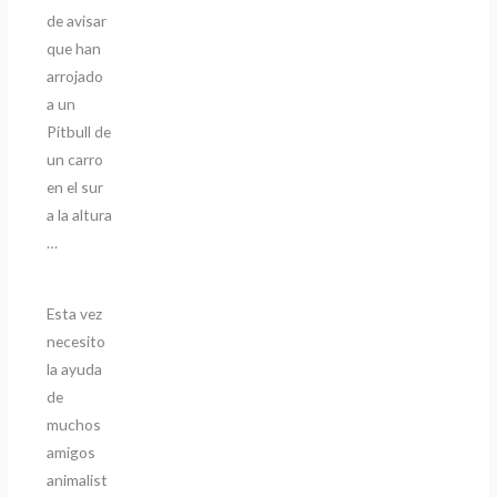
de avisar
que han
arrojado
a un
Pitbull de
un carro
en el sur
a la altura
…
Esta vez
necesito
la ayuda
de
muchos
amigos
animalist