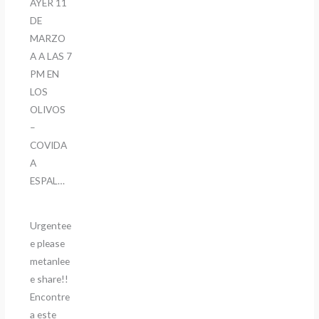
AYER 11
DE
MARZO
A A LAS 7
PM EN
LOS
OLIVOS
–
COVIDA
A
ESPAL…
Urgentee
e please
metanlee
e share!!
Encontre
a este