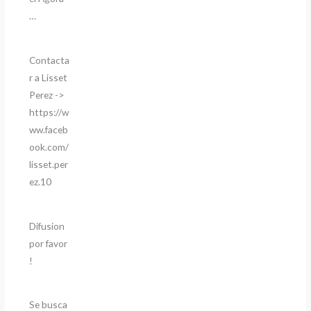
…
Contacta
r a Lisset
Perez ->
https://w
ww.faceb
ook.com/
lisset.per
ez.10
Difusion
por favor
!
Se busca