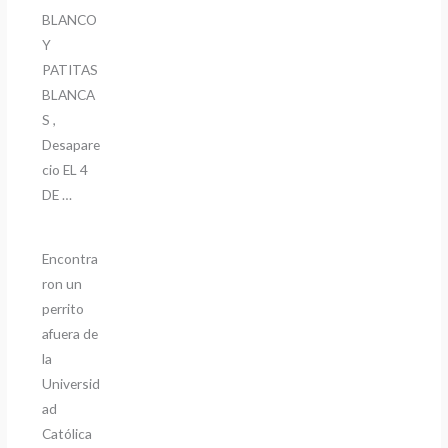
BLANCO
Y
PATITAS
BLANCA
S ,
Desapare
cio EL 4
DE …
Encontra
ron un
perrito
afuera de
la
Universid
ad
Católica