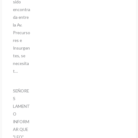
sido
encontra
da entre
la Av.
Precurso
res e
Insurgen
tes, se
necesita
t…
SEÑORE
S
LAMENT
O
INFORM
AR QUE
"LEO"