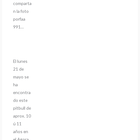
comparta
n la foto
porfaa
991…
El lunes
21 de
mayo se
ha
encontra
do este
pitbull de
aprox. 10
ú 11
años en
el Agora