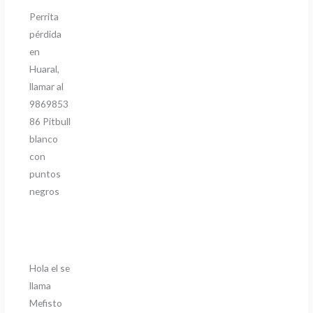
Perrita
pérdida
en
Huaral,
llamar al
9869853
86 Pitbull
blanco
con
puntos
negros
Hola el se
llama
Mefisto