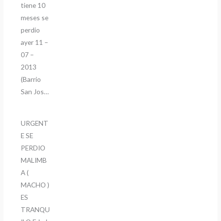
tiene 10
meses se
perdio
ayer 11 –
07 –
2013
(Barrio
San Jos…
URGENT
E SE
PERDIO
MALIMB
A (
MACHO )
ES
TRANQU