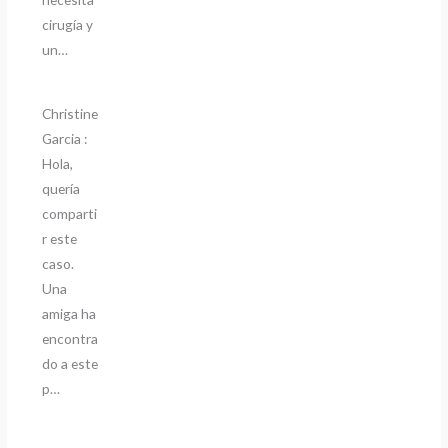
cirugía y
un…
Christine
Garcia :
Hola,
quería
comparti
r este
caso.
Una
amiga ha
encontra
do a este
p…