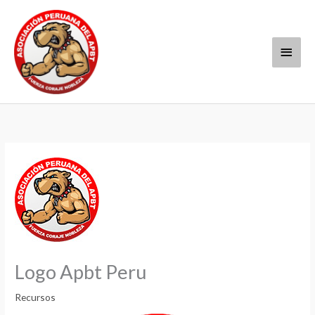
Ir
Menú
al
contenido
princi
Logo Apbt Peru
Recursos